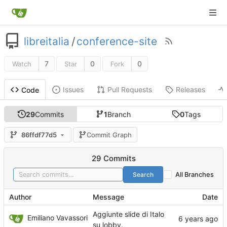
libreitalia
/
conference-site
7
0
0
Watch
Star
Fork
Issues
Pull Requests
Releases
Code
29
Commits
1
Branch
0
Tags
86ffdf77d5
Commit Graph
29 Commits
Search
All Branches
Author
Message
Date
Aggiunte slide di Italo
Emiliano Vavassori
su lobby.