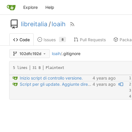
Explore
Help
libreitalia
/
loaih
Issues
Pull Requests
Packa
Code
8
loaih
/
.gitignore
102dfc192d
5 lines
31 B
Plaintext
Inizio script di controllo versione.
Script per gli update. Aggiunte directory all'ignore. Non creato checksum per .ver.