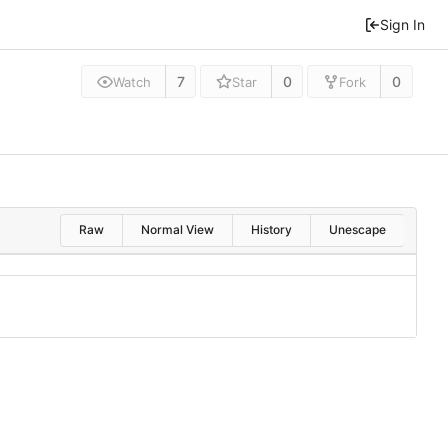
Sign In
7
0
0
Watch
Star
Fork
Raw
Normal View
History
Unescape