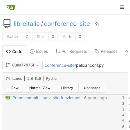
libreitalia
/
conference-site
7
0
0
Watch
Star
Fork
Issues
Pull Requests
Releases
Code
conference-site
/
pelicanconf.py
83ba77975f
74 lines
1.6 KiB
Python
Raw
Normal View
History
Unescape
Primo commit - base sito funzionante?